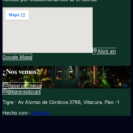
Abrir en
Google Maps
¿Nos vemos?
Reservar mesa
@
tigrerestoran
Tigre
· Av Alonso de Córdova 3788, Vitacura. Piso -1
Hecho con ·
EatCorp